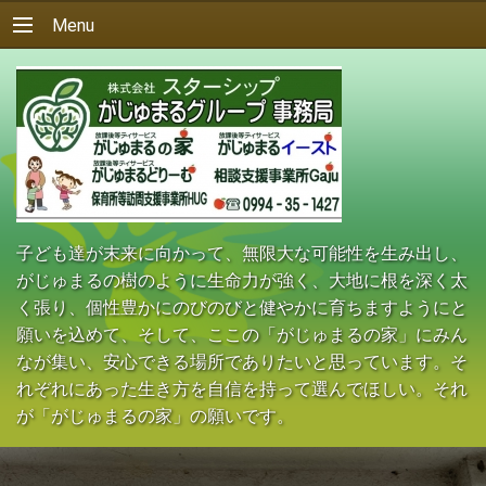
Menu
子ども達が末来に向かって、無限大な可能性を生み出し、
がじゅまるの樹のように生命力が強く、大地に根を深く太
く張り、個性豊かにのびのびと健やかに育ちますようにと
願いを込めて、そして、ここの「がじゅまるの家」にみん
なが集い、安心できる場所でありたいと思っています。そ
れぞれにあった生き方を自信を持って選んでほしい。それ
が「がじゅまるの家」の願いです。