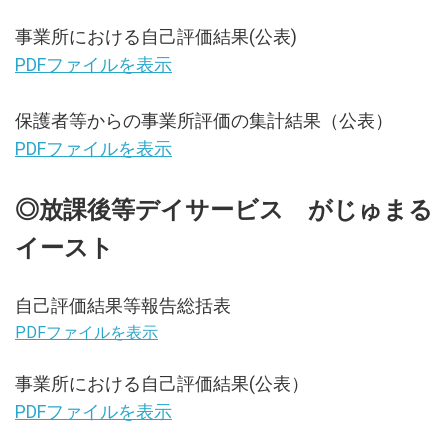
2020.11.07
第二回見学相談会を開催しました
事業所における自己評価結果(公表)
PDFファイルを表示
2020.11.01
がじゅまる便りに特別号掲載しました
保護者等からの事業所評価の集計結果（公表）
2020.10.25
PDFファイルを表示
がじゅまるの家 図書コーナー完成しました。
◎放課後等デイサービス がじゅまる
2020.10.24
ヨガをやりました
イースト
2020.10.23
ホームページ更新しました。
自己評価結果等報告総括表
PDFファイルを表示
2020.10.07
ホームページを公開しました。
事業所における自己評価結果(公表）
PDFファイルを表示