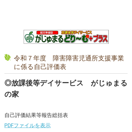
2021.05.09
がじゅまるイースト 六月一日開所
2021.04.01
第２事業所開設予定 ６月初旬
2021.01.30
第一回 子ども食堂 小さなしあわせ 開催しました。
令和７年度 障害障害児通所支援事業
2021.01.01
今年もよろしくお願いします。
に係る自己評価表
2020.12.14
◎放課後等デイサービス がじゅまる
12月２６日 こども食堂開催予定
の家
2020.11.11
がじゅまる便り第２号(11月)を掲載しました。
自己評価結果等報告総括表
2020.11.08
芋掘りを行いました
PDFファイルを表示