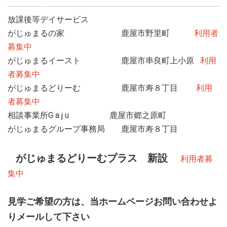
放課後等デイサービス
2024.02.13
令和５年度 障害障害児通所支援事業に係る自己評価表掲載
がじゅまるの家 鹿屋市野里町
利用者
募集中
2023.05.22
がじゅまるイースト 鹿屋市串良町上小原
利用
放課後等ディサービス がじゅまるどりーむ R5/6/1 鹿屋市寿８丁
者募集中
目 に開所予定
がじゅまるどりーむ 鹿屋市寿８丁目
利用
2023.02.23
者募集中
令和４年度 障害障害児通所支援事業に係る自己評価結果公表
相談事業所G a j u 鹿屋市郷之原町
がじゅまるグループ事務局 鹿屋市寿８丁目
2022.11.02
保育所等訪問支援 HUG 開設
がじゅまるどりーむプラス 新設
利用者募
2022.02.03
集中
障害児通所支援事業に係る自己評価結果公表
2022.01.11
見学ご希望の方は、当ホームページお問い合わせよ
相談支援事業所 G a j u 開設
りメールして下さい